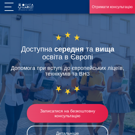
Отримати консультацію
Доступна
середня
та
вища
освіта в Європі
Допомога при вступі до європейських ліцеїв,
технікумів та ВНЗ
Записатися на безкоштовну
консультацію
Детальніше